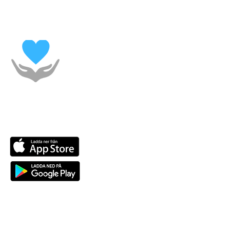
Länkar
Integritetspolicy
Ladda ner vår app!
Våra andra vårdcentraler:
Lilla Nygatan
Kirseberg/Värnhem